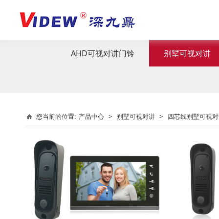
AHD可视对讲门铃
别墅可视对讲
您当前的位置:
产品中心
>
别墅可视对讲
>
四芯线别墅可视对