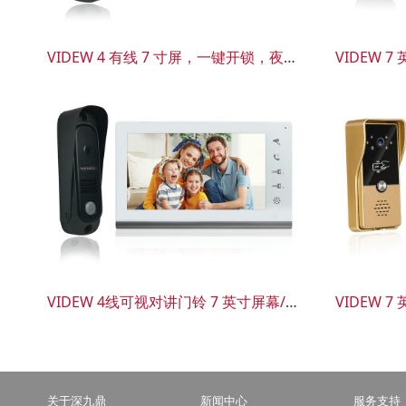
VIDEW 4 有线 7 寸屏，一键开锁，夜视家用门铃可视对讲系统 RFID 开锁摄像机别墅门铃
VIDEW 4线可视对讲门铃 7 英寸屏幕/夜视家用门铃可视对讲系统 RFID 开锁摄像机别墅门铃
关于深九鼎
新闻中心
服务支持