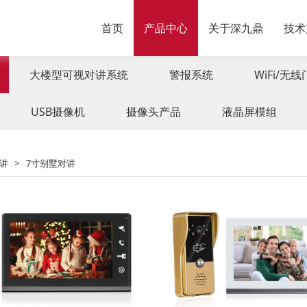
首页
产品中心
关于深九鼎
技术
大楼型可视对讲系统
警报系统
WiFi/无
USB摄像机
摄像头产品
液晶屏模组
讲
>
7寸别墅对讲